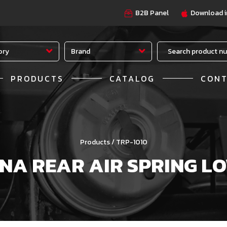
B2B Panel
Download i
ory
Brand
PRODUCTS
CATALOG
CON
Products / TRP-1010
A REAR AIR SPRING L