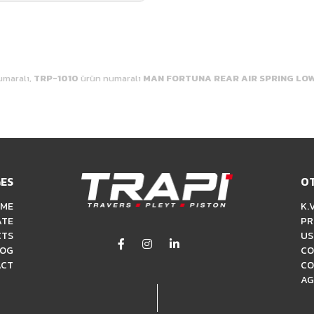
maralı,
TRP-1010
ürün numaralı
MAN FORTUNA REAR AIR SPRING LO
ES
O
ME
K.V
ATE
PR
CTS
US
LOG
CO
ACT
CO
AG