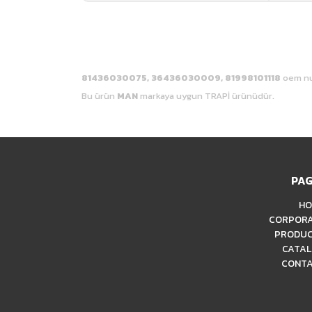
81436030075, 36436030009, 81998101118
oem nu
Bu ürün
MAN
markaya
uygun TRAPİ ürünüdür.
PAG
HO
CORPOR
PRODU
CATA
CONT