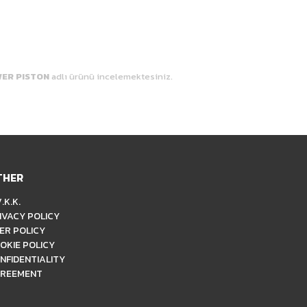
WER PISTON
adlı ürünü incelemektesiniz.
THER
.K.K.
IVACY POLICY
ER POLICY
OKIE POLICY
NFIDENTIALITY
REEMENT