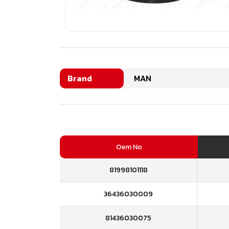
Brand
MAN
Oem No
81998101118
36436030009
81436030075