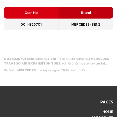
Oem No
Brand
0044325701
MERCEDES-BENZ
0044325701
oem numaralı,
TRP-7011
ürün numaralı
MERCEDES
TRAVEGO AIR EXPANSITON TUBE
adlı ürünü incelemektesiniz.
Bu ürün
MERCEDES
markaya
uygun TRAPİ ürünüdür.
PAGES
HOME