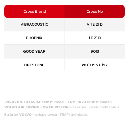
Cross Brand
Cross No
VIBRACOUSTİC
V 1 E 21 D
PHOENIX
1 E 21 D
GOOD YEAR
9013
FIRESTONE
W01 095 0197
CONTITECH
782 MB-3
BLACKTECH
RML 99205C
3950209, 1076594
oem numaralı,
TRP-1023
ürün numaralı
AIRTECH
3782
VOLVO AIR SPRING LOWER PISTON
adlı ürünü incelemektesiniz.
Bu ürün
VOLVO
markaya
uygun TRAPİ ürünüdür.